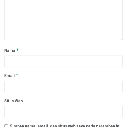
*
Nama
*
Email
Situs Web
Simpan nama, email, dan situs web saya pada peramban ini