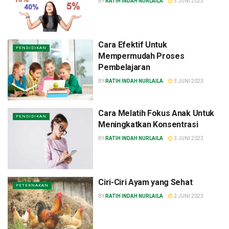
BY
RATIH INDAH NURLAILA
3 JUNI 2023
Cara Efektif Untuk
PENDIDIKAN
Mempermudah Proses
Pembelajaran
BY
RATIH INDAH NURLAILA
3 JUNI 2023
Cara Melatih Fokus Anak Untuk
PENDIDIKAN
Meningkatkan Konsentrasi
BY
RATIH INDAH NURLAILA
3 JUNI 2023
Ciri-Ciri Ayam yang Sehat
PETERNAKAN
BY
RATIH INDAH NURLAILA
2 JUNI 2023