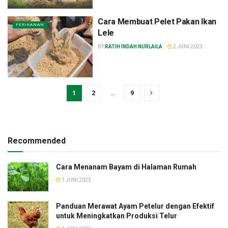
Cara Membuat Pelet Pakan Ikan
PERIKANAN
Lele
BY
RATIH INDAH NURLAILA
2 JUNI 2023
1
2
…
9
Recommended
Cara Menanam Bayam di Halaman Rumah
1 JUNI 2023
Panduan Merawat Ayam Petelur dengan Efektif
untuk Meningkatkan Produksi Telur