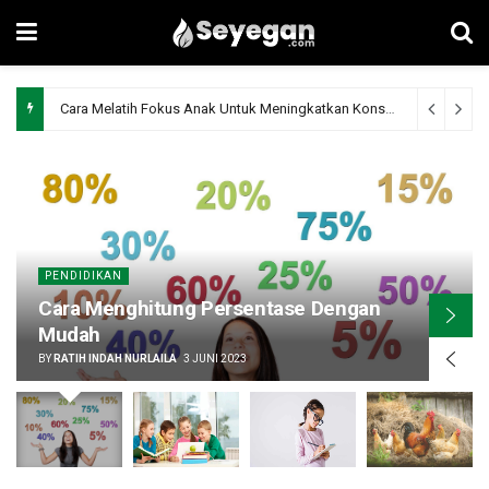
Cara Melatih Fokus Anak Untuk Meningkatkan Konsentrasi
3 tahun
PENDIDIKAN
Cara Menghitung Persentase Dengan
Mudah
BY
RATIH INDAH NURLAILA
3 JUNI 2023