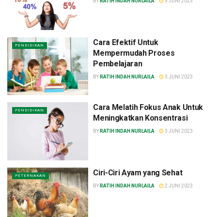
BY
RATIH INDAH NURLAILA
3 JUNI 2023
Cara Efektif Untuk
PENDIDIKAN
Mempermudah Proses
Pembelajaran
BY
RATIH INDAH NURLAILA
3 JUNI 2023
Cara Melatih Fokus Anak Untuk
PENDIDIKAN
Meningkatkan Konsentrasi
BY
RATIH INDAH NURLAILA
3 JUNI 2023
Ciri-Ciri Ayam yang Sehat
PETERNAKAN
BY
RATIH INDAH NURLAILA
2 JUNI 2023