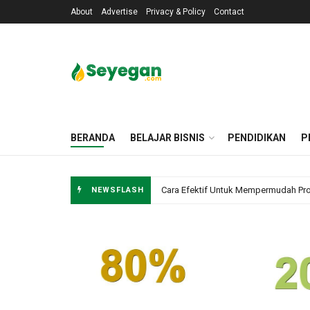
About
Advertise
Privacy & Policy
Contact
BERANDA
BELAJAR BISNIS
PENDIDIKAN
P
Cara Melatih Fokus Anak Untuk Meni
NEWSFLASH