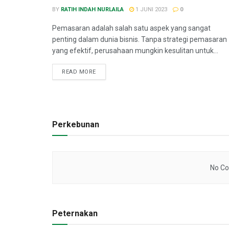
BY
RATIH INDAH NURLAILA
1 JUNI 2023
0
Pemasaran adalah salah satu aspek yang sangat
penting dalam dunia bisnis. Tanpa strategi pemasaran
yang efektif, perusahaan mungkin kesulitan untuk...
PENDIDIKAN
READ MORE
PETERNAKAN
ih Fokus Anak Untuk
Ciri-Ciri Ayam yang 
atkan Konsentrasi
Perkebunan
No Co
Peternakan