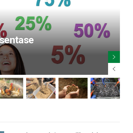
P
sentase
B