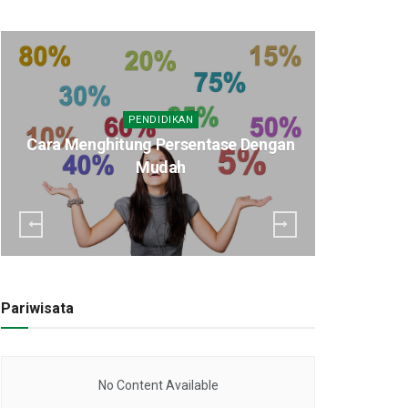
PENDIDIKAN
Cara Menghitung Persentase Dengan
Cara E
Mudah
P
Pariwisata
No Content Available