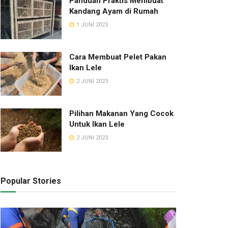
Panduan Praktis Membuat
Kandang Ayam di Rumah
1 JUNI 2023
ENDIDIKAN
Cara Membuat Pelet Pakan
Cara Efektif Untuk Mempermu
Ikan Lele
Proses Pembelajaran
2 JUNI 2023
Y
RATIH INDAH NURLAILA
3 JUNI 2023
Pilihan Makanan Yang Cocok
Untuk Ikan Lele
2 JUNI 2023
Popular Stories