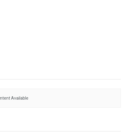
PERIKANAN
Sehat
Cara Membuat Pelet Pakan Ikan Lele
ntent Available