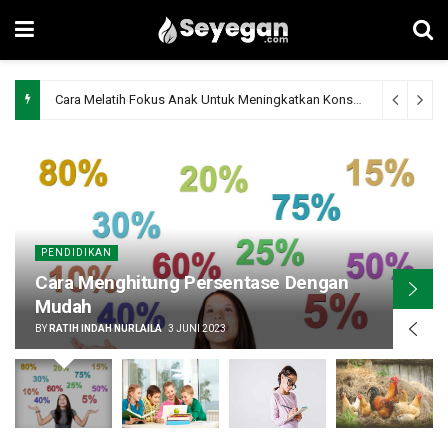
Ciri-Ciri Ayam yang Sehat
3 tahun ago
PENDIDIKAN
Cara Menghitung Persentase Dengan
Mudah
BY
RATIH INDAH NURLAILA
3 JUNI 2023