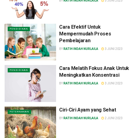
BY
RATIH INDAH NURLAILA
3 JUNI 2023
Cara Efektif Untuk
PENDIDIKAN
Mempermudah Proses
Pembelajaran
BY
RATIH INDAH NURLAILA
3 JUNI 2023
Cara Melatih Fokus Anak Untuk
PENDIDIKAN
Meningkatkan Konsentrasi
BY
RATIH INDAH NURLAILA
3 JUNI 2023
Ciri-Ciri Ayam yang Sehat
PETERNAKAN
BY
RATIH INDAH NURLAILA
2 JUNI 2023