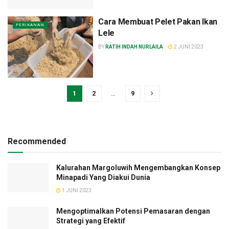
Cara Membuat Pelet Pakan Ikan
PERIKANAN
Lele
BY
RATIH INDAH NURLAILA
2 JUNI 2023
1
2
…
9
Recommended
Kalurahan Margoluwih Mengembangkan Konsep
Minapadi Yang Diakui Dunia
1 JUNI 2023
Mengoptimalkan Potensi Pemasaran dengan
Strategi yang Efektif