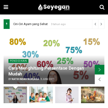
Ciri-Ciri Ayam yang Sehat
3 tahun ago
PENDIDIKAN
Cara Menghitung Persentase Dengan
Mudah
BY
RATIH INDAH NURLAILA
3 JUNI 2023