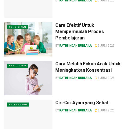
BY
RATIH INDAH NURLAILA
3 JUNI 2023
Cara Efektif Untuk
PENDIDIKAN
Mempermudah Proses
Pembelajaran
BY
RATIH INDAH NURLAILA
3 JUNI 2023
Cara Melatih Fokus Anak Untuk
PENDIDIKAN
Meningkatkan Konsentrasi
BY
RATIH INDAH NURLAILA
3 JUNI 2023
Ciri-Ciri Ayam yang Sehat
PETERNAKAN
BY
RATIH INDAH NURLAILA
2 JUNI 2023