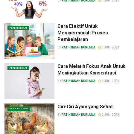
BY
RATIH INDAH NURLAILA
3 JUNI 2023
Cara Efektif Untuk
PENDIDIKAN
Mempermudah Proses
Pembelajaran
BY
RATIH INDAH NURLAILA
3 JUNI 2023
Cara Melatih Fokus Anak Untuk
PENDIDIKAN
Meningkatkan Konsentrasi
BY
RATIH INDAH NURLAILA
3 JUNI 2023
Ciri-Ciri Ayam yang Sehat
PETERNAKAN
BY
RATIH INDAH NURLAILA
2 JUNI 2023